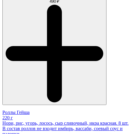
490 ₽
Роллы Гейша
220 г
Нори, рис, угорь, лосось, сыр сливочный, икра красная. 8 шт.
В состав роллов не входит имбирь, вассаби, соевый соус и
палочки.