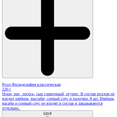
Ролл Филадельфия классическая
220 г
Нори, рис, лосось, сыр сливочный, огурец. В состав роллов не
входит имбирь, вассаби, соевый соус и палочки. 8 шт. Имбирь,
васаби и соевый соус не входят в состав и заказываются
отдельно.
520 ₽