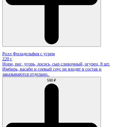
Ролл Филадельфия с угрем
220 г
Нори, рис, угорь, лосось, сыр сливочный, огурец. 8 шт.
Имбирь, васаби и соевый соус не входят в состав и
заказываются отдельно.
590 ₽