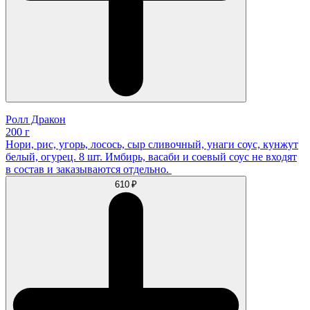
Ролл Дракон
200 г
Нори, рис, угорь, лосось, сыр сливочный, унаги соус, кунжут
белый, огурец. 8 шт. Имбирь, васаби и соевый соус не входят
в состав и заказываются отдельно.
610 ₽