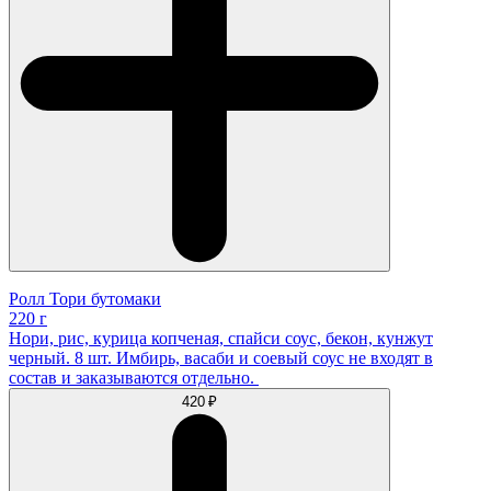
Ролл Тори бутомаки
220 г
Нори, рис, курица копченая, спайси соус, бекон, кунжут
черный. 8 шт. Имбирь, васаби и соевый соус не входят в
состав и заказываются отдельно.
420 ₽