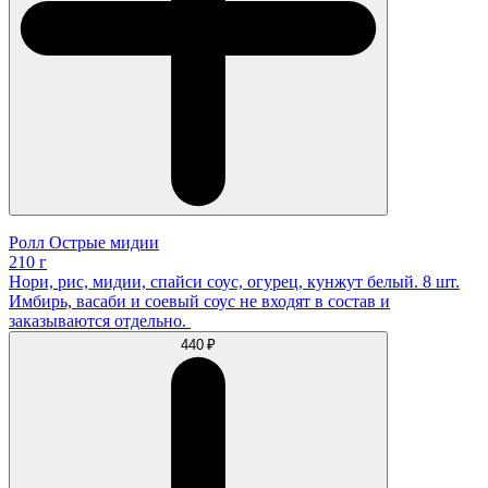
Ролл Острые мидии
210 г
Нори, рис, мидии, спайси соус, огурец, кунжут белый. 8 шт.
Имбирь, васаби и соевый соус не входят в состав и
заказываются отдельно.
440 ₽