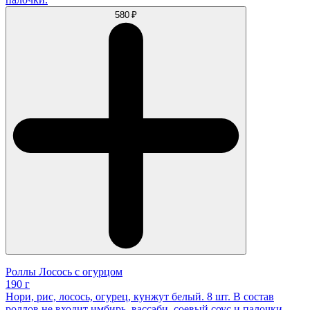
580 ₽
Роллы Лосось с огурцом
190 г
Нори, рис, лосось, огурец, кунжут белый. 8 шт. В состав
роллов не входит имбирь, вассаби, соевый соус и палочки.