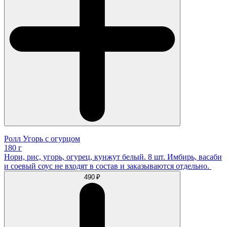
Ролл Угорь с огурцом
180 г
Нори, рис, угорь, огурец, кунжут белый. 8 шт. Имбирь, васаби
и соевый соус не входят в состав и заказываются отдельно.
490 ₽