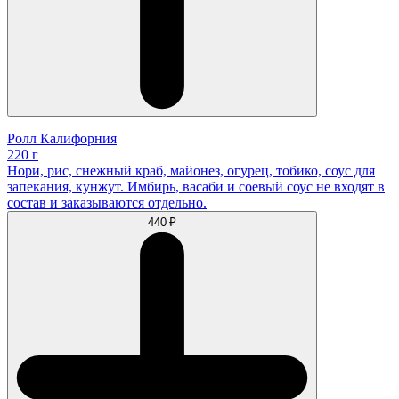
Ролл Калифорния
220 г
Нори, рис, снежный краб, майонез, огурец, тобико, соус для
запекания, кунжут. Имбирь, васаби и соевый соус не входят в
состав и заказываются отдельно.
440 ₽