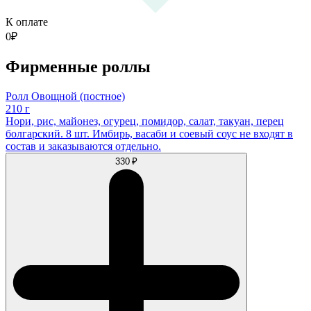
К оплате
0
₽
Фирменные роллы
Ролл Овощной (постное)
210 г
Нори, рис, майонез, огурец, помидор, салат, такуан, перец
болгарский. 8 шт. Имбирь, васаби и соевый соус не входят в
состав и заказываются отдельно.
330 ₽