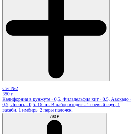
Сет №2
350 г
Калифорния в кунжуте - 0,5, Филадельфия хит - 0,5, Авокадо -
0,5, Лосось - 0,5. 16 шт. В набор входит - 1 соевый соус, 1
васаби, 1 имбирь, 2 пары палочек.
790 ₽