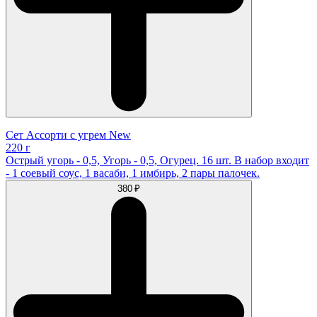
Сет Ассорти с угрем New
220 г
Острый угорь - 0,5, Угорь - 0,5, Огурец. 16 шт. В набор входит
- 1 соевый соус, 1 васаби, 1 имбирь, 2 пары палочек.
380 ₽