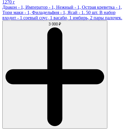
1270 г
Дракон - 1, Император - 1, Нежный - 1, Острая креветка - 1,
Тори маки - 1, Филадельфия - 1, Ясай - 1. 50 шт. В набор
входит - 1 соевый соус, 1 васаби, 1 имбирь, 2 пары палочек.
3 000 ₽