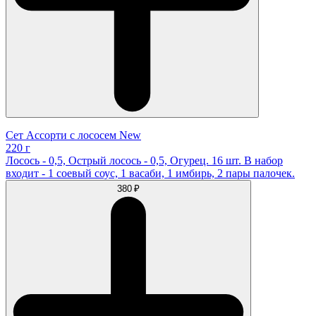
Сет Ассорти с лососем New
220 г
Лосось - 0,5, Острый лосось - 0,5, Огурец. 16 шт. В набор
входит - 1 соевый соус, 1 васаби, 1 имбирь, 2 пары палочек.
380 ₽