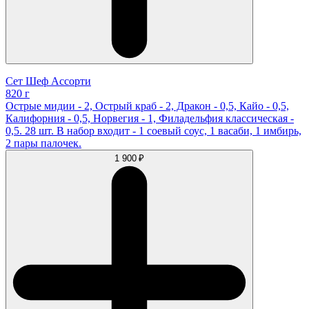
Сет Шеф Ассорти
820 г
Острые мидии - 2, Острый краб - 2, Дракон - 0,5, Кайо - 0,5,
Калифорния - 0,5, Норвегия - 1, Филадельфия классическая -
0,5. 28 шт. В набор входит - 1 соевый соус, 1 васаби, 1 имбирь,
2 пары палочек.
1 900 ₽