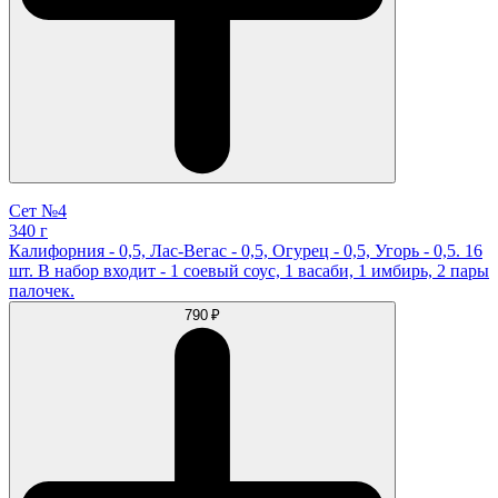
Сет №4
340 г
Калифорния - 0,5, Лас-Вегас - 0,5, Огурец - 0,5, Угорь - 0,5. 16
шт. В набор входит - 1 соевый соус, 1 васаби, 1 имбирь, 2 пары
палочек.
790 ₽