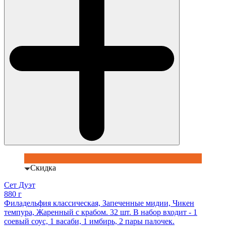
Скидка
Сет Дуэт
880 г
Филадельфия классическая, Запеченные мидии, Чикен
темпура, Жаренный с крабом. 32 шт. В набор входит - 1
соевый соус, 1 васаби, 1 имбирь, 2 пары палочек.