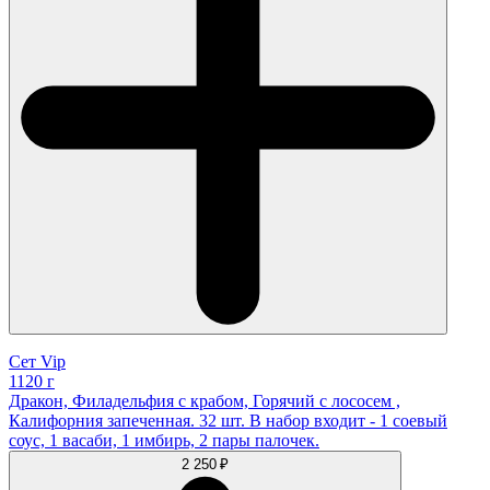
Сет Vip
1120 г
Дракон, Филадельфия с крабом, Горячий с лососем ,
Калифорния запеченная. 32 шт. В набор входит - 1 соевый
соус, 1 васаби, 1 имбирь, 2 пары палочек.
2 250 ₽