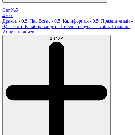
Сет №5
450 г
Дракон - 0,5, Лас Вегас - 0,5, Калифорния - 0,5, Праздничный -
0,5. 16 шт. В набор входит - 1 соевый соус, 1 васаби, 1 имбирь,
2 пары палочек.
1 140 ₽