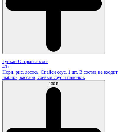
Гункан Острый лосось
40 г
Нори, рис, лосось, Спайси соус. 1 шт. В состав не входит
имбирь, вассаби, соевый соус и палочки.
130 ₽