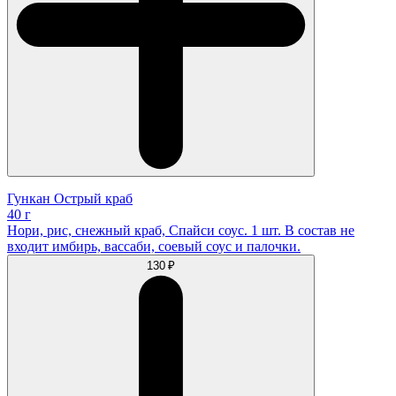
Гункан Острый краб
40 г
Нори, рис, снежный краб, Спайси соус. 1 шт. В состав не
входит имбирь, вассаби, соевый соус и палочки.
130 ₽