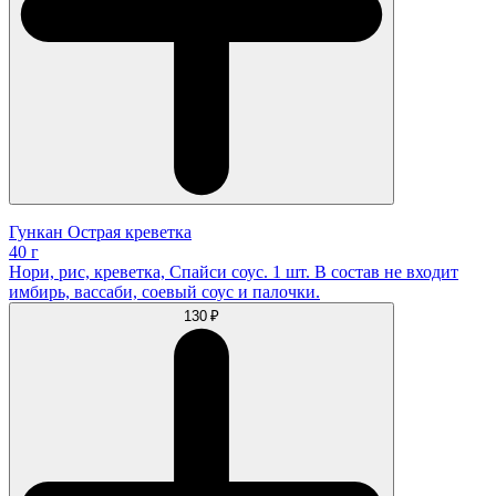
Гункан Острая креветка
40 г
Нори, рис, креветка, Спайси соус. 1 шт. В состав не входит
имбирь, вассаби, соевый соус и палочки.
130 ₽