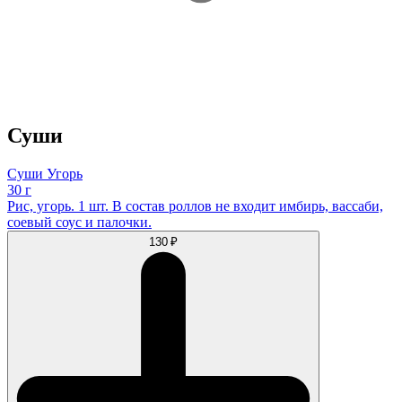
Суши
Суши Угорь
30 г
Рис, угорь. 1 шт. В состав роллов не входит имбирь, вассаби,
соевый соус и палочки.
130 ₽