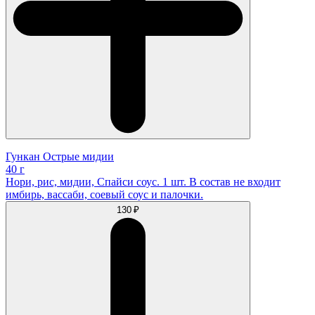
Гункан Острые мидии
40 г
Нори, рис, мидии, Спайси соус. 1 шт. В состав не входит
имбирь, вассаби, соевый соус и палочки.
130 ₽