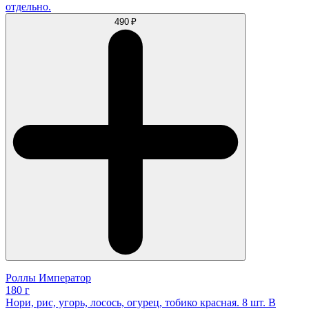
отдельно.
490 ₽
Роллы Император
180 г
Нори, рис, угорь, лосось, огурец, тобико красная. 8 шт. В