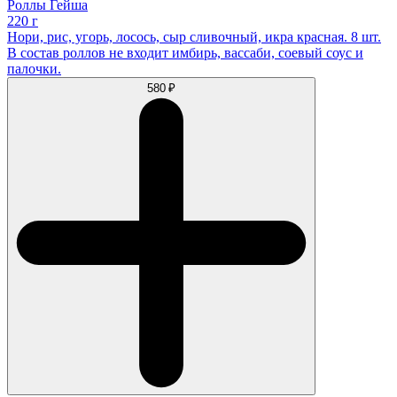
Роллы Гейша
220 г
Нори, рис, угорь, лосось, сыр сливочный, икра красная. 8 шт.
В состав роллов не входит имбирь, вассаби, соевый соус и
палочки.
580 ₽