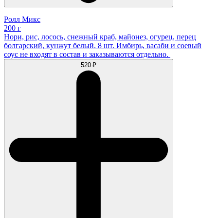
Ролл Микс
200 г
Нори, рис, лосось, снежный краб, майонез, огурец, перец
болгарский, кунжут белый. 8 шт. Имбирь, васаби и соевый
соус не входят в состав и заказываются отдельно.
520 ₽