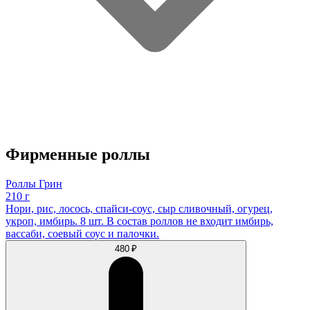
Фирменные роллы
Роллы Грин
210 г
Нори, рис, лосось, спайси-соус, сыр сливочный, огурец,
укроп, имбирь. 8 шт. В состав роллов не входит имбирь,
вассаби, соевый соус и палочки.
480 ₽