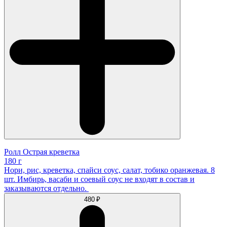
Ролл Острая креветка
180 г
Нори, рис, креветка, спайси соус, салат, тобико оранжевая. 8
шт. Имбирь, васаби и соевый соус не входят в состав и
заказываются отдельно.
480 ₽