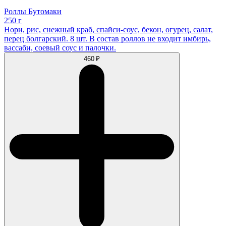
Роллы Бутомаки
250 г
Нори, рис, снежный краб, спайси-соус, бекон, огурец, салат,
перец болгарский. 8 шт. В состав роллов не входит имбирь,
вассаби, соевый соус и палочки.
460 ₽