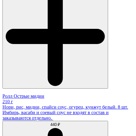
Ролл Острые мидии
210 г
Нори, рис, мидии, спайси соус, огурец, кунжут белый. 8 шт.
Имбирь, васаби и соевый соус не входят в состав и
заказываются отдельно.
440 ₽