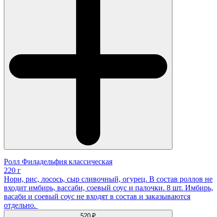
Ролл Филадельфия классическая
220 г
Нори, рис, лосось, сыр сливочный, огурец. В состав роллов не
входит имбирь, вассаби, соевый соус и палочки. 8 шт. Имбирь,
васаби и соевый соус не входят в состав и заказываются
отдельно.
520 ₽