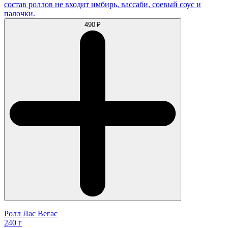
состав роллов не входит имбирь, вассаби, соевый соус и
палочки.
490 ₽
Ролл Лас Вегас
240 г