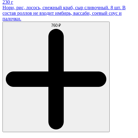
230 г
Нори, рис, лосось, снежный краб, сыр сливочный. 8 шт. В
состав роллов не входит имбирь, вассаби, соевый соус и
палочки.
760 ₽