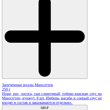
Запеченные роллы Манхэттен
250 г
Нори, рис, лосось, сыр сливочный, тобико красная, соус на
Манхэттен, кунжут. 8 шт. Имбирь, васаби и соевый соус не
входят в состав и заказываются отдельно.
680 ₽