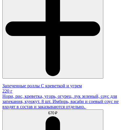
Запеченные роллы С креветкой и угрем
220 г
Нори, рис, креветка, угорь, огурец, лук зеленый, соус для
запекания, кунжут. 8 шт. Имбирь, васаби и соевый соус не
входят в состав и заказываются отдельно.
670 ₽