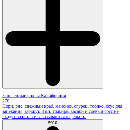
Запеченные роллы Калифорния
270 г
Нори, рис, снежный краб, майонез, огурец, тобико, соус для
запекания, кунжут. 8 шт. Имбирь, васаби и соевый соус не
входят в состав и заказываются отдельно.
590 ₽