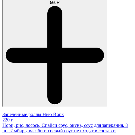
560 ₽
Запеченные роллы Нью Йорк
220 г
Нори, рис, лосось, Спайси соус, окунь, соус для запекания. 8
шт. Имбирь, васаби и соевый соус не входят в состав и