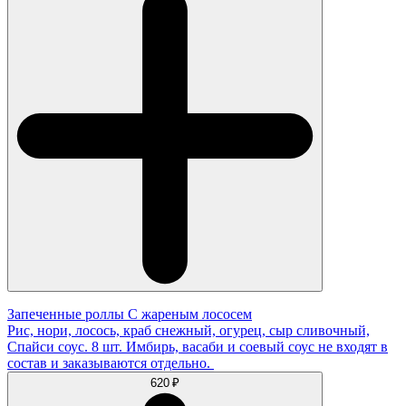
Запеченные роллы С жареным лососем
Рис, нори, лосось, краб снежный, огурец, сыр сливочный,
Спайси соус. 8 шт. Имбирь, васаби и соевый соус не входят в
состав и заказываются отдельно.
620 ₽