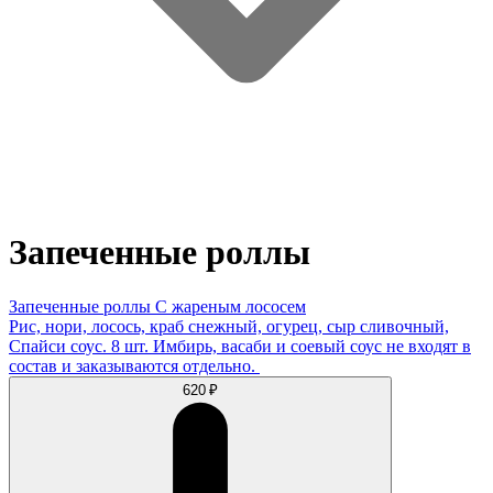
Запеченные роллы
Запеченные роллы С жареным лососем
Рис, нори, лосось, краб снежный, огурец, сыр сливочный,
Спайси соус. 8 шт. Имбирь, васаби и соевый соус не входят в
состав и заказываются отдельно.
620 ₽