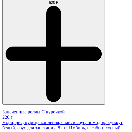
620 ₽
Запеченные роллы С курочкой
220 г
Нори, рис, курица копченая, спайси соус, помидор, кунжут
белый, соус для запекания. 8 шт. Имбирь, васаби и соевый