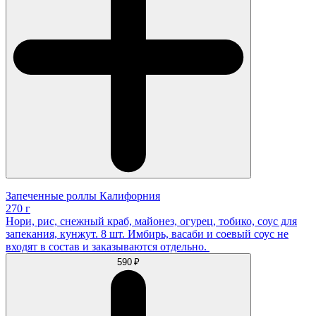
Запеченные роллы Калифорния
270 г
Нори, рис, снежный краб, майонез, огурец, тобико, соус для
запекания, кунжут. 8 шт. Имбирь, васаби и соевый соус не
входят в состав и заказываются отдельно.
590 ₽