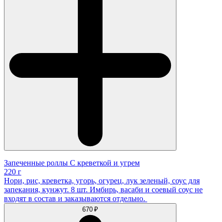
Запеченные роллы С креветкой и угрем
220 г
Нори, рис, креветка, угорь, огурец, лук зеленый, соус для
запекания, кунжут. 8 шт. Имбирь, васаби и соевый соус не
входят в состав и заказываются отдельно.
670 ₽