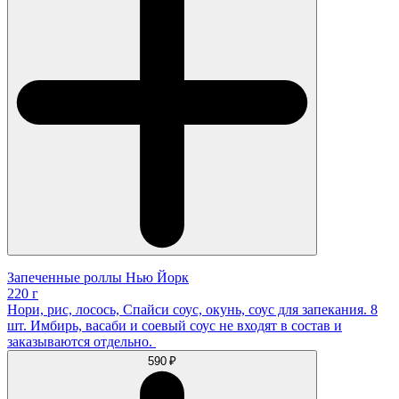
Запеченные роллы Нью Йорк
220 г
Нори, рис, лосось, Спайси соус, окунь, соус для запекания. 8
шт. Имбирь, васаби и соевый соус не входят в состав и
заказываются отдельно.
590 ₽