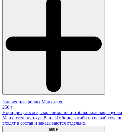
Запеченные роллы Манхэттен
250 г
Нори, рис, лосось, сыр сливочный, тобико красная, соус на
Манхэттен, кунжут. 8 шт. Имбирь, васаби и соевый соус не
входят в состав и заказываются отдельно.
680 ₽