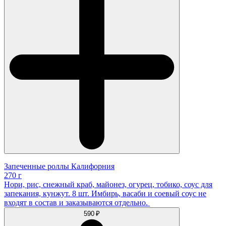
Запеченные роллы Калифорния
270 г
Нори, рис, снежный краб, майонез, огурец, тобико, соус для
запекания, кунжут. 8 шт. Имбирь, васаби и соевый соус не
входят в состав и заказываются отдельно.
590 ₽