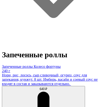
Запеченные роллы
Запеченные роллы Колесо фортуны
240 г
Нори, рис, лосось, сыр сливочный, огурец, соус для
запекания, кунжут. 8 шт. Имбирь, васаби и соевый соус не
входят в состав и заказываются отдельно.
640 ₽