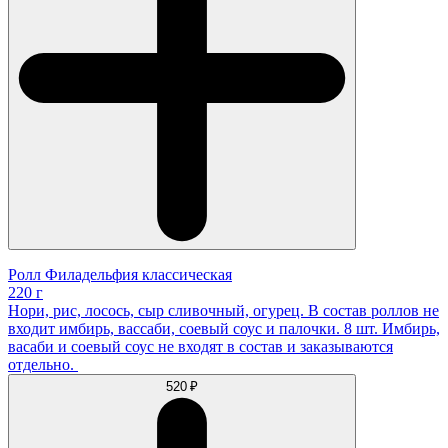
Ролл Филадельфия классическая
220 г
Нори, рис, лосось, сыр сливочный, огурец. В состав роллов не
входит имбирь, вассаби, соевый соус и палочки. 8 шт. Имбирь,
васаби и соевый соус не входят в состав и заказываются
отдельно.
520 ₽