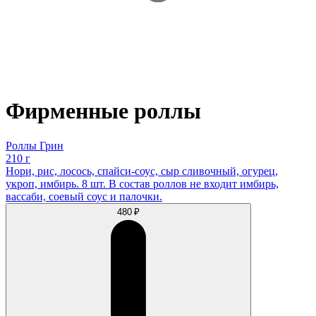
Фирменные роллы
Роллы Грин
210 г
Нори, рис, лосось, спайси-соус, сыр сливочный, огурец,
укроп, имбирь. 8 шт. В состав роллов не входит имбирь,
вассаби, соевый соус и палочки.
480 ₽