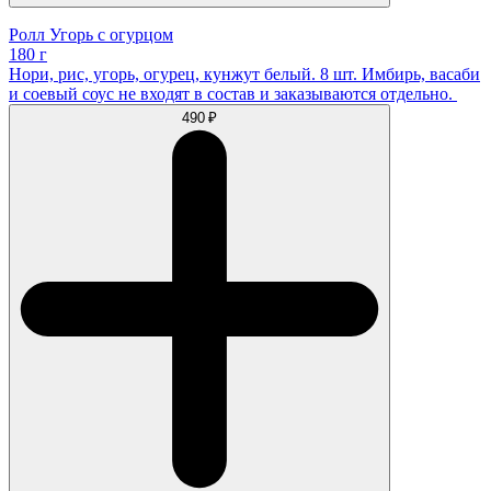
Ролл Угорь с огурцом
180 г
Нори, рис, угорь, огурец, кунжут белый. 8 шт. Имбирь, васаби
и соевый соус не входят в состав и заказываются отдельно.
490 ₽