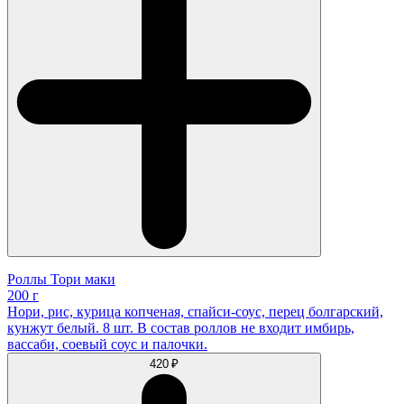
Роллы Тори маки
200 г
Нори, рис, курица копченая, спайси-соус, перец болгарский,
кунжут белый. 8 шт. В состав роллов не входит имбирь,
вассаби, соевый соус и палочки.
420 ₽