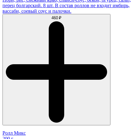
перец болгарский. 8 шт. В состав роллов не входит имбирь,
вассаби, соевый соус и палочки.
460 ₽
Ролл Микс
200 г