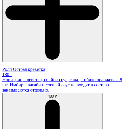
Ролл Острая креветка
180 г
Нори, рис, креветка, спайси соус, салат, тобико оранжевая. 8
шт. Имбирь, васаби и соевый соус не входят в состав и
заказываются отдельно.
480 ₽