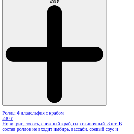
490 ₽
Роллы Филадельфия с крабом
230 г
Нори, рис, лосось, снежный краб, сыр сливочный. 8 шт. В
состав роллов не входит имбирь, вассаби, соевый соус и