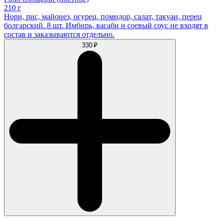
210 г
Нори, рис, майонез, огурец, помидор, салат, такуан, перец
болгарский. 8 шт. Имбирь, васаби и соевый соус не входят в
состав и заказываются отдельно.
330 ₽