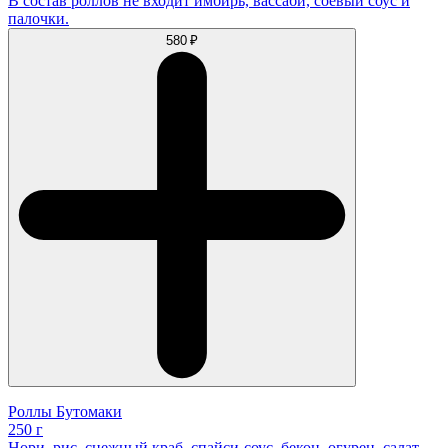
В состав роллов не входит имбирь, вассаби, соевый соус и
палочки.
580 ₽
Роллы Бутомаки
250 г
Нори, рис, снежный краб, спайси-соус, бекон, огурец, салат,