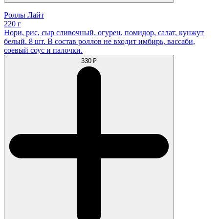
Роллы Лайт
220 г
Нори, рис, сыр сливочный, огурец, помидор, салат, кунжут
белый. 8 шт. В состав роллов не входит имбирь, вассаби,
соевый соус и палочки.
330 ₽