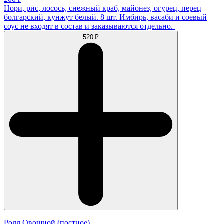
Нори, рис, лосось, снежный краб, майонез, огурец, перец
болгарский, кунжут белый. 8 шт. Имбирь, васаби и соевый
соус не входят в состав и заказываются отдельно.
520 ₽
Ролл Овощной (постное)