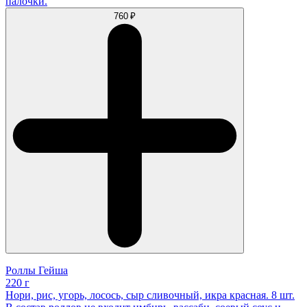
палочки.
760 ₽
Роллы Гейша
220 г
Нори, рис, угорь, лосось, сыр сливочный, икра красная. 8 шт.