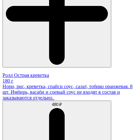
Ролл Острая креветка
180 г
Нори, рис, креветка, спайси соус, салат, тобико оранжевая. 8
шт. Имбирь, васаби и соевый соус не входят в состав и
заказываются отдельно.
480 ₽