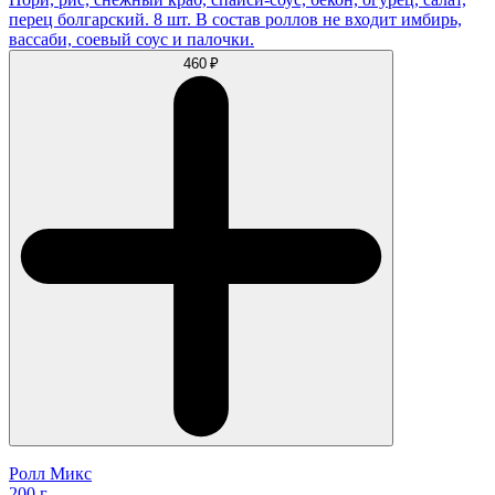
перец болгарский. 8 шт. В состав роллов не входит имбирь,
вассаби, соевый соус и палочки.
460 ₽
Ролл Микс
200 г