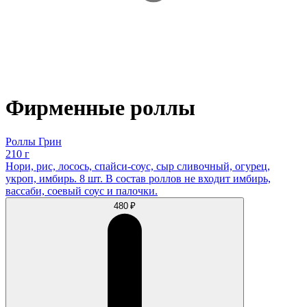
Фирменные роллы
Роллы Грин
210 г
Нори, рис, лосось, спайси-соус, сыр сливочный, огурец,
укроп, имбирь. 8 шт. В состав роллов не входит имбирь,
вассаби, соевый соус и палочки.
480 ₽