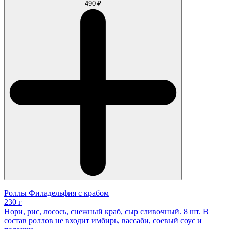
490 ₽
Роллы Филадельфия с крабом
230 г
Нори, рис, лосось, снежный краб, сыр сливочный. 8 шт. В
состав роллов не входит имбирь, вассаби, соевый соус и