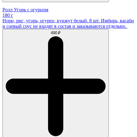
Ролл Угорь с огурцом
180 г
Нори, рис, угорь, огурец, кунжут белый. 8 шт. Имбирь, васаби
и соевый соус не входят в состав и заказываются отдельно.
490 ₽