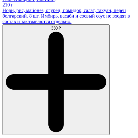
210 г
Нори, рис, майонез, огурец, помидор, салат, такуан, перец
болгарский. 8 шт. Имбирь, васаби и соевый соус не входят в
состав и заказываются отдельно.
330 ₽