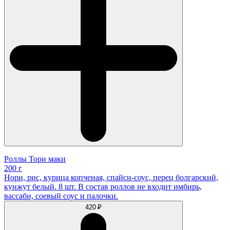
Роллы Тори маки
200 г
Нори, рис, курица копченая, спайси-соус, перец болгарский,
кунжут белый. 8 шт. В состав роллов не входит имбирь,
вассаби, соевый соус и палочки.
420 ₽