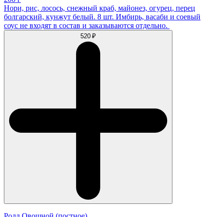
Нори, рис, лосось, снежный краб, майонез, огурец, перец
болгарский, кунжут белый. 8 шт. Имбирь, васаби и соевый
соус не входят в состав и заказываются отдельно.
520 ₽
Ролл Овощной (постное)