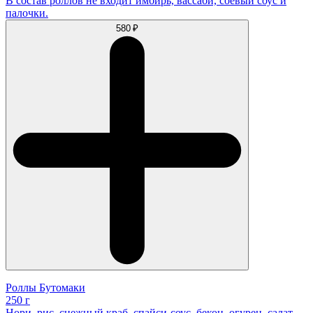
В состав роллов не входит имбирь, вассаби, соевый соус и
палочки.
580 ₽
Роллы Бутомаки
250 г
Нори, рис, снежный краб, спайси-соус, бекон, огурец, салат,