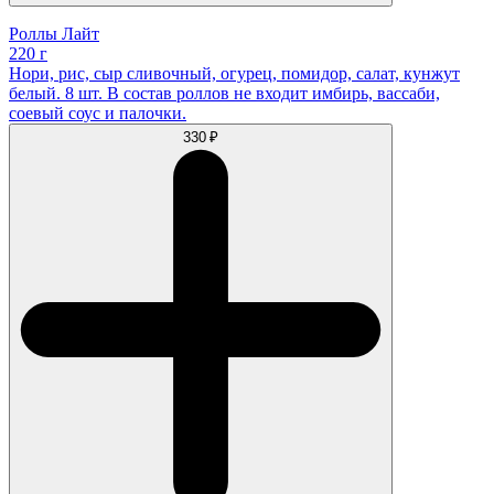
Роллы Лайт
220 г
Нори, рис, сыр сливочный, огурец, помидор, салат, кунжут
белый. 8 шт. В состав роллов не входит имбирь, вассаби,
соевый соус и палочки.
330 ₽