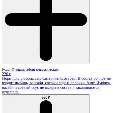
Ролл Филадельфия классическая
220 г
Нори, рис, лосось, сыр сливочный, огурец. В состав роллов не
входит имбирь, вассаби, соевый соус и палочки. 8 шт. Имбирь,
васаби и соевый соус не входят в состав и заказываются
отдельно.
520 ₽