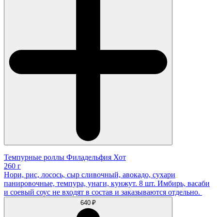
Темпурные роллы Филадельфия Хот
260 г
Нори, рис, лосось, сыр сливочный, авокадо, сухари
панировочные, темпура, унаги, кунжут. 8 шт. Имбирь, васаби
и соевый соус не входят в состав и заказываются отдельно.
640 ₽