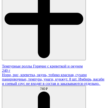
Темпурные роллы Горячие с креветкой и окунем
240 г
Нори, рис, креветка, окунь, тобико красная, сухари
панировочные, темпура, унаги, кунжут. 8 шт. Имбирь, васаби
и соевый соус не входят в состав и заказываются отдельно.
740 ₽