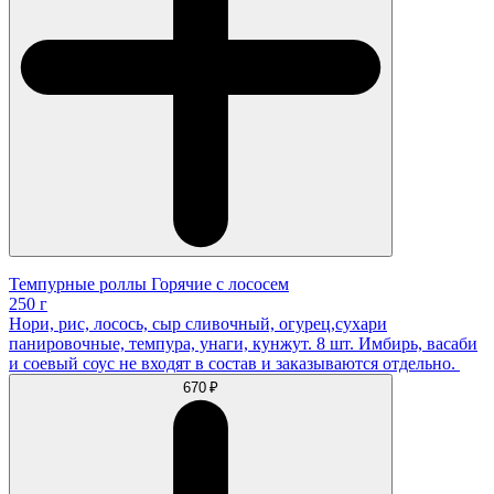
Темпурные роллы Горячие с лососем
250 г
Нори, рис, лосось, сыр сливочный, огурец,сухари
панировочные, темпура, унаги, кунжут. 8 шт. Имбирь, васаби
и соевый соус не входят в состав и заказываются отдельно.
670 ₽