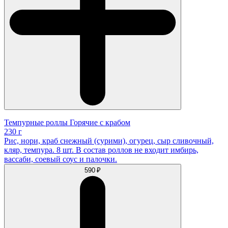
Темпурные роллы Горячие с крабом
230 г
Рис, нори, краб снежный (сурими), огурец, сыр сливочный,
кляр, темпура. 8 шт. В состав роллов не входит имбирь,
вассаби, соевый соус и палочки.
590 ₽