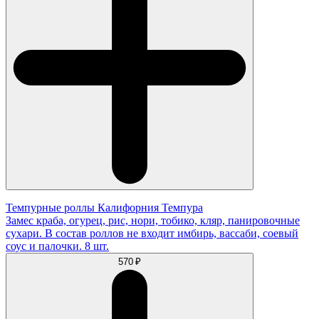
Темпурные роллы Калифорния Темпура
Замес краба, огурец, рис, нори, тобико, кляр, панировочные
сухари. В состав роллов не входит имбирь, вассаби, соевый
соус и палочки. 8 шт.
570 ₽