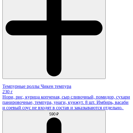
Темпурные роллы Чикен темпура
230 г
Нори, рис, курица копченая, сыр сливочный, помидор, сухари
панировочные, темпура, унаги, кунжут. 8 шт. Имбирь, васаби
и соевый соус не входят в состав и заказываются отдельно.
590 ₽