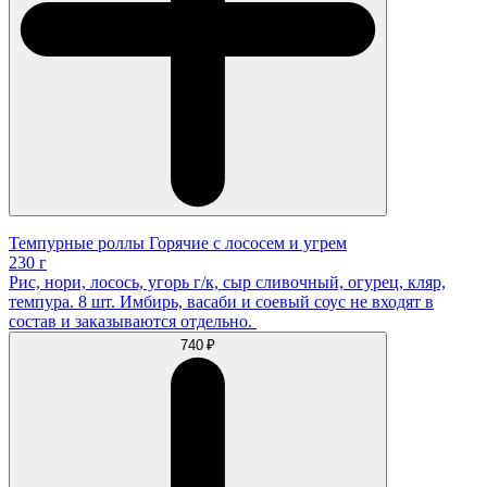
Темпурные роллы Горячие с лососем и угрем
230 г
Рис, нори, лосось, угорь г/к, сыр сливочный, огурец, кляр,
темпура. 8 шт. Имбирь, васаби и соевый соус не входят в
состав и заказываются отдельно.
740 ₽