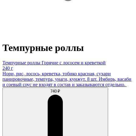
Темпурные роллы
Темпурные роллы Горячие с лососем и креветкой
240 г
Нори, рис, лосось, креветка, тобико красная, сухари
панировочные, темпура, унаги, кунжут. 8 шт. Имбирь, васаби
и соевый соус не входят в состав и заказываются отдельно.
740 ₽