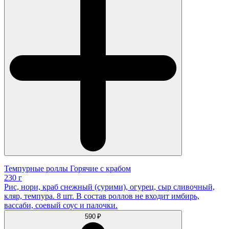
Темпурные роллы Горячие с крабом
230 г
Рис, нори, краб снежный (сурими), огурец, сыр сливочный,
кляр, темпура. 8 шт. В состав роллов не входит имбирь,
вассаби, соевый соус и палочки.
590 ₽