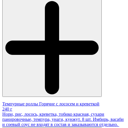
Темпурные роллы Горячие с лососем и креветкой
240 г
Нори, рис, лосось, креветка, тобико красная, сухари
панировочные, темпура, унаги, кунжут. 8 шт. Имбирь, васаби
и соевый соус не входят в состав и заказываются отдельно.