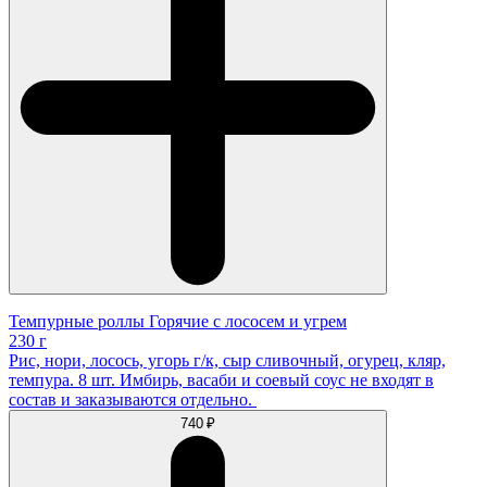
Темпурные роллы Горячие с лососем и угрем
230 г
Рис, нори, лосось, угорь г/к, сыр сливочный, огурец, кляр,
темпура. 8 шт. Имбирь, васаби и соевый соус не входят в
состав и заказываются отдельно.
740 ₽