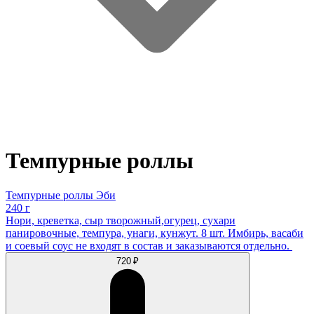
Темпурные роллы
Темпурные роллы Эби
240 г
Нори, креветка, сыр творожный,огурец, сухари
панировочные, темпура, унаги, кунжут. 8 шт. Имбирь, васаби
и соевый соус не входят в состав и заказываются отдельно.
720 ₽