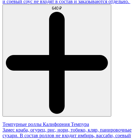
и соевый соус не входят в состав и заказываются отдельно.
640 ₽
Темпурные роллы Калифорния Темпура
Замес краба, огурец, рис, нори, тобико, кляр, панировочные
сухари. В состав роллов не входит имбирь, вассаби, соевый