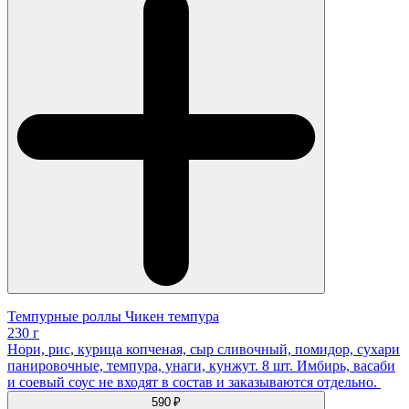
Темпурные роллы Чикен темпура
230 г
Нори, рис, курица копченая, сыр сливочный, помидор, сухари
панировочные, темпура, унаги, кунжут. 8 шт. Имбирь, васаби
и соевый соус не входят в состав и заказываются отдельно.
590 ₽