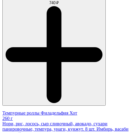
740 ₽
Темпурные роллы Филадельфия Хот
260 г
Нори, рис, лосось, сыр сливочный, авокадо, сухари
панировочные, темпура, унаги, кунжут. 8 шт. Имбирь, васаби