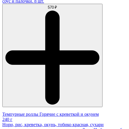
соус и палочки. 8 шт.
570 ₽
Темпурные роллы Горячие с креветкой и окунем
240 г
Нори, рис, креветка, окунь, тобико красная, сухари