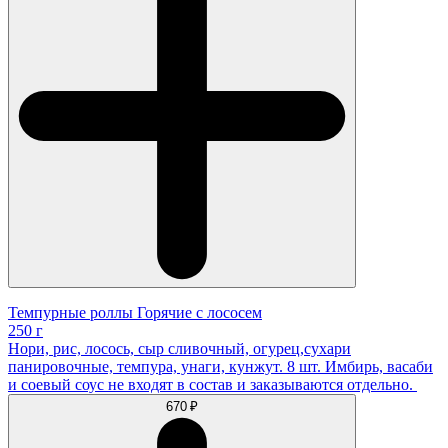
Темпурные роллы Горячие с лососем
250 г
Нори, рис, лосось, сыр сливочный, огурец,сухари
панировочные, темпура, унаги, кунжут. 8 шт. Имбирь, васаби
и соевый соус не входят в состав и заказываются отдельно.
670 ₽