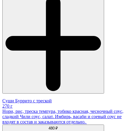
Суши Буррито с треской
270 г
Нори, рис, треска темпура, тобико красная, чесночный соус,
сладкий Чили соус, салат. Имбирь, васаби и соевый соус не
входят в состав и заказываются отдельно.
480 ₽