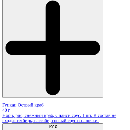
Гункан Острый краб
40 г
Нори, рис, снежный краб, Спайси соус. 1 шт. В состав не
входит имбирь, вассаби, соевый соус и палочки.
190 ₽