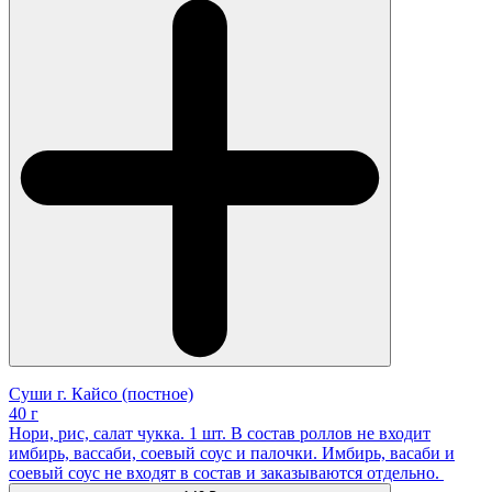
Суши г. Кайсо (постное)
40 г
Нори, рис, салат чукка. 1 шт. В состав роллов не входит
имбирь, вассаби, соевый соус и палочки. Имбирь, васаби и
соевый соус не входят в состав и заказываются отдельно.