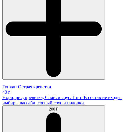
Гункан Острая креветка
40 г
Нори, рис, креветка, Спайси соус. 1 шт. В состав не входит
имбирь, вассаби, соевый соус и палочки.
200 ₽