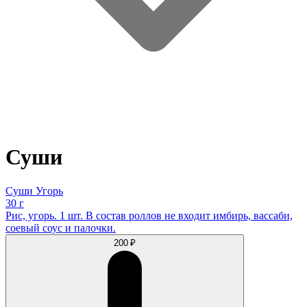
Суши
Суши Угорь
30 г
Рис, угорь. 1 шт. В состав роллов не входит имбирь, вассаби,
соевый соус и палочки.
200 ₽