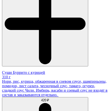
Суши Буррито с курицей
310 г
Нори, рис, курица, обжаренная в соевом соусе, шампиньоны,
помидор, лист салата, чесночный соус, тамаго, огурец,
сладкий соус Чили. Имбирь, васаби и соевый соус не входят в
состав и заказываются отдельно.
420 ₽