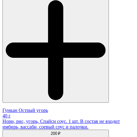
Гункан Острый угорь
40 г
Нори, рис, угорь, Спайси соус. 1 шт. В состав не входит
имбирь, вассаби, соевый соус и палочки.
200 ₽