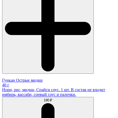
Гункан Острые мидии
40 г
Нори, рис, мидии, Спайси соус. 1 шт. В состав не входит
имбирь, вассаби, соевый соус и палочки.
190 ₽