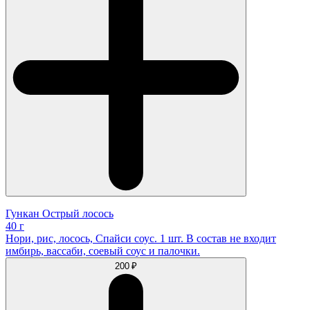
Гункан Острый лосось
40 г
Нори, рис, лосось, Спайси соус. 1 шт. В состав не входит
имбирь, вассаби, соевый соус и палочки.
200 ₽