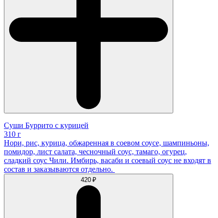
Суши Буррито с курицей
310 г
Нори, рис, курица, обжаренная в соевом соусе, шампиньоны,
помидор, лист салата, чесночный соус, тамаго, огурец,
сладкий соус Чили. Имбирь, васаби и соевый соус не входят в
состав и заказываются отдельно.
420 ₽