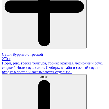
Суши Буррито с треской
270 г
Нори, рис, треска темпура, тобико красная, чесночный соус,
сладкий Чили соус, салат. Имбирь, васаби и соевый соус не
входят в состав и заказываются отдельно.
480 ₽