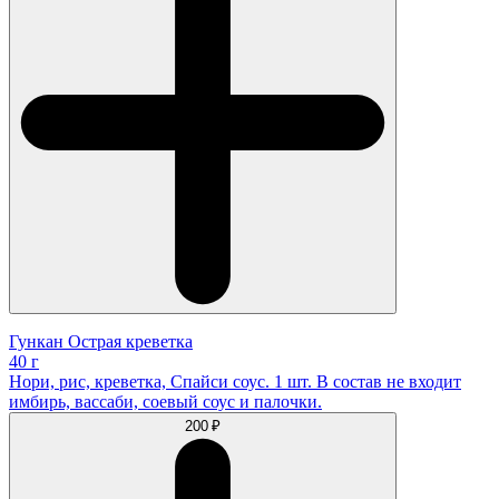
Гункан Острая креветка
40 г
Нори, рис, креветка, Спайси соус. 1 шт. В состав не входит
имбирь, вассаби, соевый соус и палочки.
200 ₽