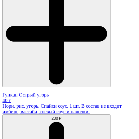
Гункан Острый угорь
40 г
Нори, рис, угорь, Спайси соус. 1 шт. В состав не входит
имбирь, вассаби, соевый соус и палочки.
200 ₽