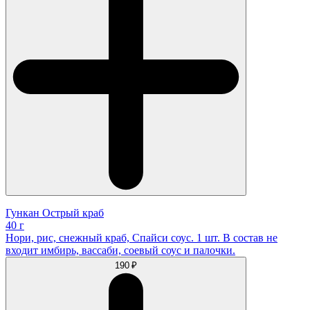
Гункан Острый краб
40 г
Нори, рис, снежный краб, Спайси соус. 1 шт. В состав не
входит имбирь, вассаби, соевый соус и палочки.
190 ₽