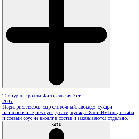
Темпурные роллы Филадельфия Хот
260 г
Нори, рис, лосось, сыр сливочный, авокадо, сухари
панировочные, темпура, унаги, кунжут. 8 шт. Имбирь, васаби
и соевый соус не входят в состав и заказываются отдельно.
640 ₽