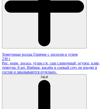
Темпурные роллы Горячие с лососем и угрем
230 г
Рис, нори, лосось, угорь г/к, сыр сливочный, огурец, кляр,
темпура. 8 шт. Имбирь, васаби и соевый соус не входят в
состав и заказываются отдельно.
740 ₽