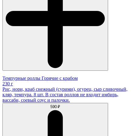
Темпурные роллы Горячие с крабом
230 г
Рис, нори, краб снежный (сурими), огурец, сыр сливочный,
кляр, темпура. 8 шт. В состав роллов не входит имбирь,
вассаби, соевый соус и палочки.
590 ₽