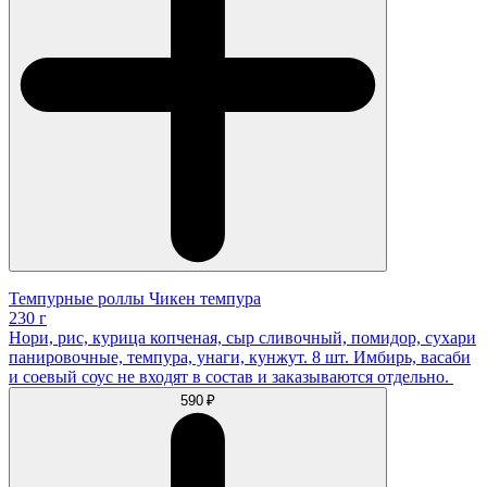
Темпурные роллы Чикен темпура
230 г
Нори, рис, курица копченая, сыр сливочный, помидор, сухари
панировочные, темпура, унаги, кунжут. 8 шт. Имбирь, васаби
и соевый соус не входят в состав и заказываются отдельно.
590 ₽