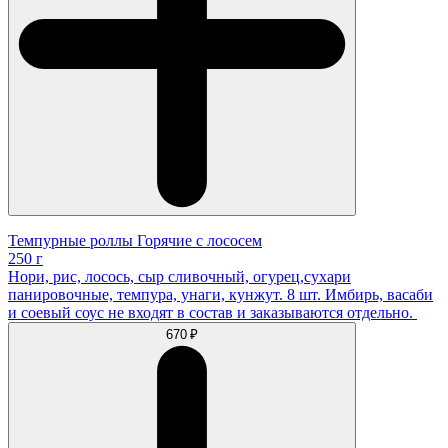
Темпурные роллы Горячие с лососем
250 г
Нори, рис, лосось, сыр сливочный, огурец,сухари
панировочные, темпура, унаги, кунжут. 8 шт. Имбирь, васаби
и соевый соус не входят в состав и заказываются отдельно.
670 ₽