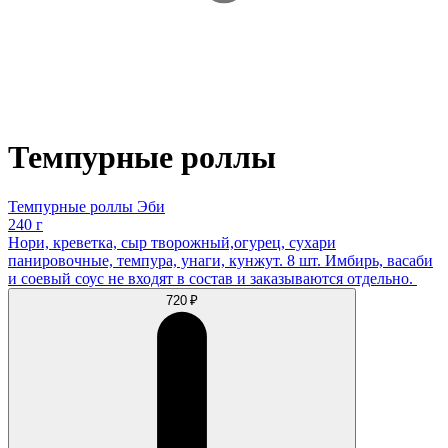
Темпурные роллы
Темпурные роллы Эби
240 г
Нори, креветка, сыр творожный,огурец, сухари
панировочные, темпура, унаги, кунжут. 8 шт. Имбирь, васаби
и соевый соус не входят в состав и заказываются отдельно.
720 ₽