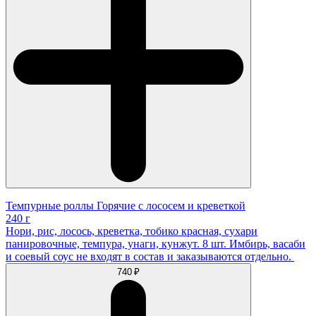
Темпурные роллы Горячие с лососем и креветкой
240 г
Нори, рис, лосось, креветка, тобико красная, сухари
панировочные, темпура, унаги, кунжут. 8 шт. Имбирь, васаби
и соевый соус не входят в состав и заказываются отдельно.
740 ₽