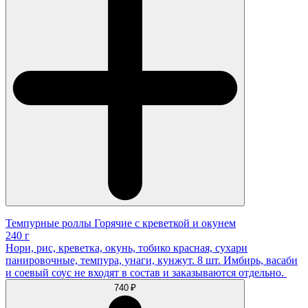
Темпурные роллы Горячие с креветкой и окунем
240 г
Нори, рис, креветка, окунь, тобико красная, сухари
панировочные, темпура, унаги, кунжут. 8 шт. Имбирь, васаби
и соевый соус не входят в состав и заказываются отдельно.
740 ₽