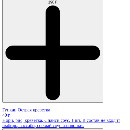
190 ₽
Гункан Острая креветка
40 г
Нори, рис, креветка, Спайси соус. 1 шт. В состав не входит
имбирь, вассаби, соевый соус и палочки.