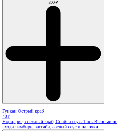
200 ₽
Гункан Острый краб
40 г
Нори, рис, снежный краб, Спайси соус. 1 шт. В состав не
входит имбирь, вассаби, соевый соус и палочки.