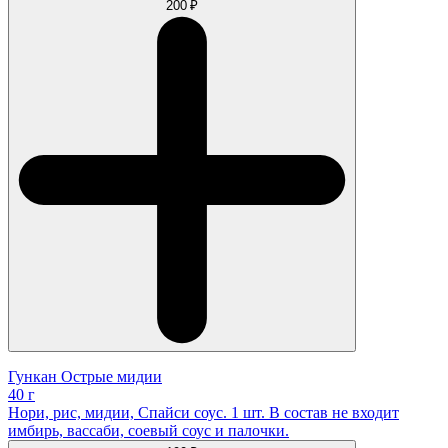
200 ₽
Гункан Острые мидии
40 г
Нори, рис, мидии, Спайси соус. 1 шт. В состав не входит
имбирь, вассаби, соевый соус и палочки.