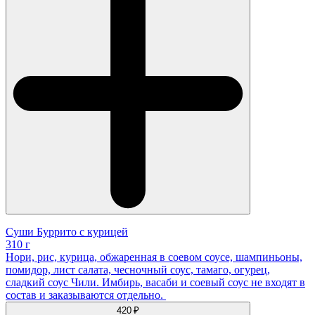
Суши Буррито с курицей
310 г
Нори, рис, курица, обжаренная в соевом соусе, шампиньоны,
помидор, лист салата, чесночный соус, тамаго, огурец,
сладкий соус Чили. Имбирь, васаби и соевый соус не входят в
состав и заказываются отдельно.
420 ₽