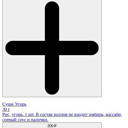
Суши Угорь
30 г
Рис, угорь. 1 шт. В состав роллов не входит имбирь, вассаби,
соевый соус и палочки.
200 ₽