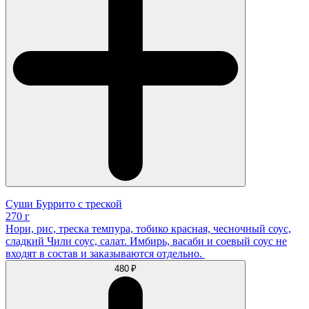
Суши Буррито с треской
270 г
Нори, рис, треска темпура, тобико красная, чесночный соус,
сладкий Чили соус, салат. Имбирь, васаби и соевый соус не
входят в состав и заказываются отдельно.
480 ₽