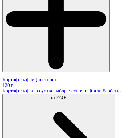
Картофель фри (постное)
120 г
Картофель фри, соус на выбор: чесночный или барбекю.
от
220 ₽