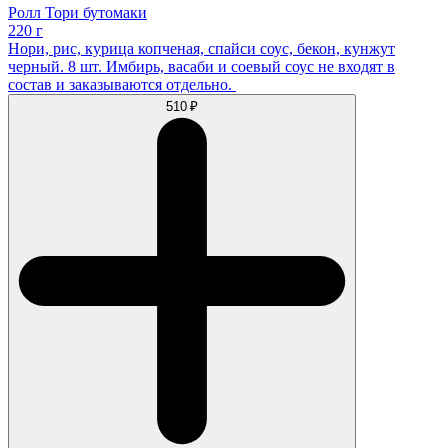
Ролл Тори бутомаки
220 г
Нори, рис, курица копченая, спайси соус, бекон, кунжут
черный. 8 шт. Имбирь, васаби и соевый соус не входят в
состав и заказываются отдельно.
510 ₽