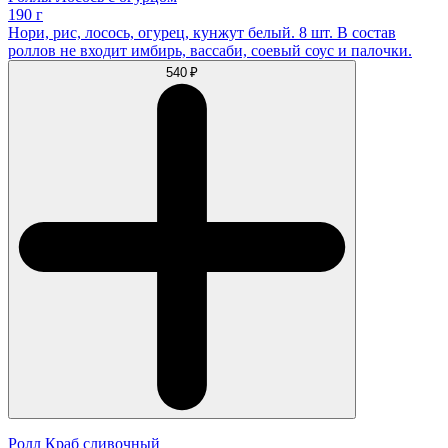
190 г
Нори, рис, лосось, огурец, кунжут белый. 8 шт. В состав
роллов не входит имбирь, вассаби, соевый соус и палочки.
540 ₽
Ролл Краб сливочный