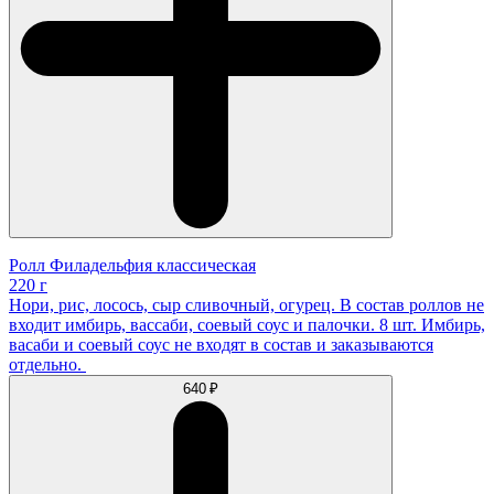
Ролл Филадельфия классическая
220 г
Нори, рис, лосось, сыр сливочный, огурец. В состав роллов не
входит имбирь, вассаби, соевый соус и палочки. 8 шт. Имбирь,
васаби и соевый соус не входят в состав и заказываются
отдельно.
640 ₽