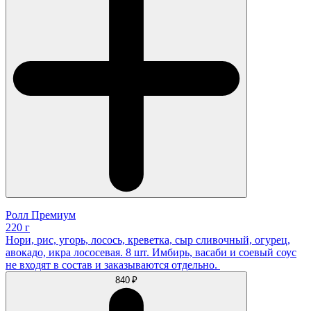
Ролл Премиум
220 г
Нори, рис, угорь, лосось, креветка, сыр сливочный, огурец,
авокадо, икра лососевая. 8 шт. Имбирь, васаби и соевый соус
не входят в состав и заказываются отдельно.
840 ₽