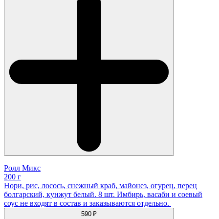
Ролл Микс
200 г
Нори, рис, лосось, снежный краб, майонез, огурец, перец
болгарский, кунжут белый. 8 шт. Имбирь, васаби и соевый
соус не входят в состав и заказываются отдельно.
590 ₽