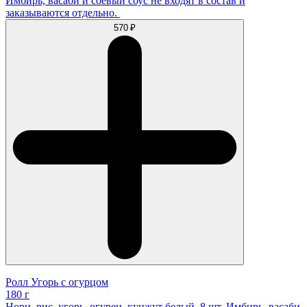
Имбирь, васаби и соевый соус не входят в состав и
заказываются отдельно.
570 ₽
Ролл Угорь с огурцом
180 г
Нори, рис, угорь, огурец, кунжут белый. 8 шт. Имбирь, васаби