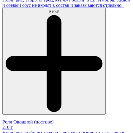
и соевый соус не входят в состав и заказываются отдельно.
570 ₽
Ролл Овощной (постное)
210 г
Нори, рис, майонез, огурец, авокадо, помидор, салат, такуан,