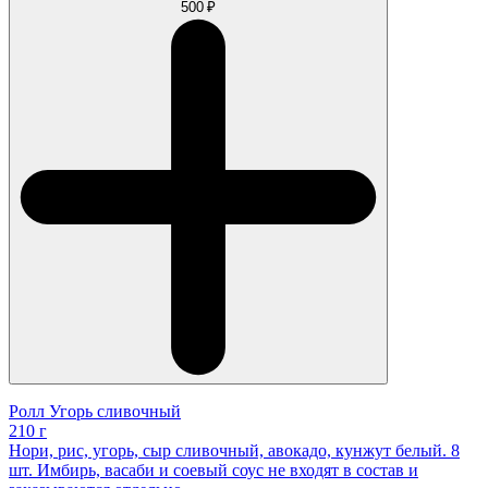
500 ₽
Ролл Угорь сливочный
210 г
Нори, рис, угорь, сыр сливочный, авокадо, кунжут белый. 8
шт. Имбирь, васаби и соевый соус не входят в состав и