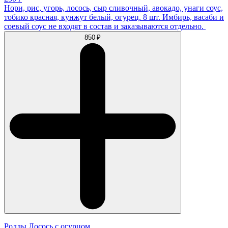
Нори, рис, угорь, лосось, сыр сливочный, авокадо, унаги соус,
тобико красная, кунжут белый, огурец. 8 шт. Имбирь, васаби и
соевый соус не входят в состав и заказываются отдельно.
850 ₽
Роллы Лосось с огурцом