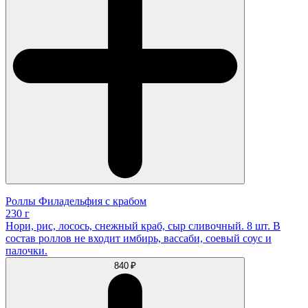
Роллы Филадельфия с крабом
230 г
Нори, рис, лосось, снежный краб, сыр сливочный. 8 шт. В
состав роллов не входит имбирь, вассаби, соевый соус и
палочки.
840 ₽