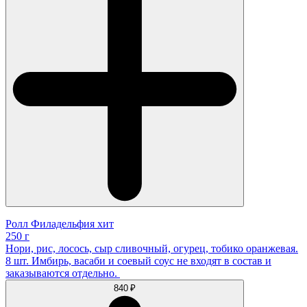
Ролл Филадельфия хит
250 г
Нори, рис, лосось, сыр сливочный, огурец, тобико оранжевая.
8 шт. Имбирь, васаби и соевый соус не входят в состав и
заказываются отдельно.
840 ₽