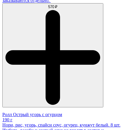
заказываются отдельно.
570 ₽
Ролл Острый угорь с огурцом
190 г
Нори, рис, угорь, спайси соус, огурец, кунжут белый. 8 шт.