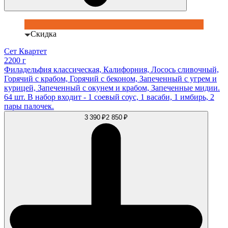
Скидка
Сет Квартет
2200 г
Филадельфия классическая, Калифорния, Лосось сливочный,
Горячий с крабом, Горячий с беконом, Запеченный с угрем и
курицей, Запеченный с окунем и крабом, Запеченные мидии.
64 шт. В набор входит - 1 соевый соус, 1 васаби, 1 имбирь, 2
пары палочек.
3 390 ₽
2 850 ₽