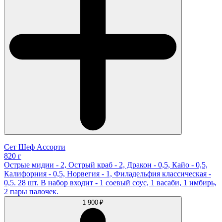
Сет Шеф Ассорти
820 г
Острые мидии - 2, Острый краб - 2, Дракон - 0,5, Кайо - 0,5,
Калифорния - 0,5, Норвегия - 1, Филадельфия классическая -
0,5. 28 шт. В набор входит - 1 соевый соус, 1 васаби, 1 имбирь,
2 пары палочек.
1 900 ₽