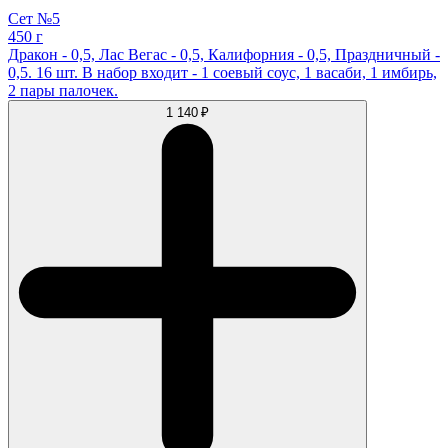
Сет №5
450 г
Дракон - 0,5, Лас Вегас - 0,5, Калифорния - 0,5, Праздничный -
0,5. 16 шт. В набор входит - 1 соевый соус, 1 васаби, 1 имбирь,
2 пары палочек.
1 140 ₽