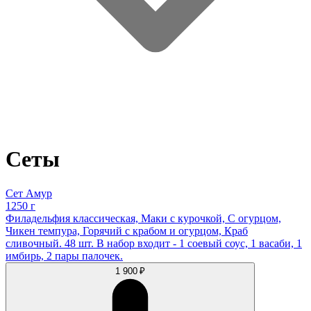
Сеты
Сет Амур
1250 г
Филадельфия классическая, Маки с курочкой, С огурцом,
Чикен темпура, Горячий с крабом и огурцом, Краб
сливочный. 48 шт. В набор входит - 1 соевый соус, 1 васаби, 1
имбирь, 2 пары палочек.
1 900 ₽