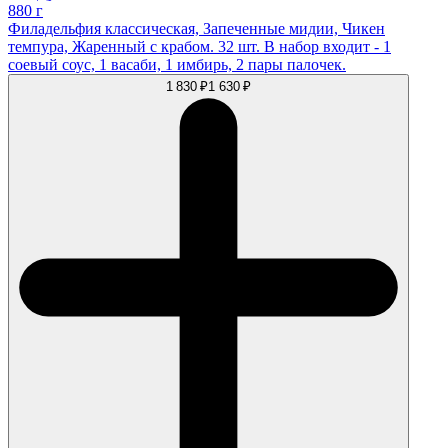
880 г
Филадельфия классическая, Запеченные мидии, Чикен
темпура, Жаренный с крабом. 32 шт. В набор входит - 1
соевый соус, 1 васаби, 1 имбирь, 2 пары палочек.
1 830 ₽
1 630 ₽