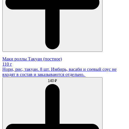
Маки роллы Такуан (постное)
110 г
Нори, рис, такуан. 8 шт. Имбирь, васаби и соевый соус не
входят в состав и заказываются отдельно.
140 ₽