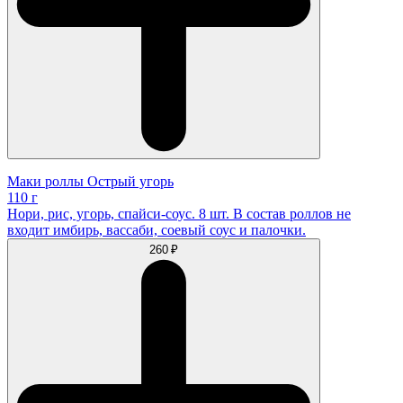
Маки роллы Острый угорь
110 г
Нори, рис, угорь, спайси-соус. 8 шт. В состав роллов не
входит имбирь, вассаби, соевый соус и палочки.
260 ₽