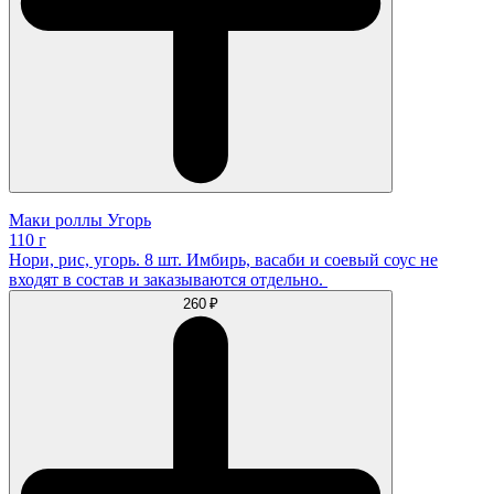
Маки роллы Угорь
110 г
Нори, рис, угорь. 8 шт. Имбирь, васаби и соевый соус не
входят в состав и заказываются отдельно.
260 ₽