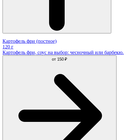
Картофель фри (постное)
120 г
Картофель фри, соус на выбор: чесночный или барбекю.
от
150 ₽