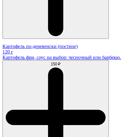
Картофель по-деревенски (постное)
120 г
Картофель фри, соус на выбор: чесночный или барбекю.
150 ₽