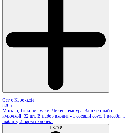
Сет с Курочкой
820 г
Москва, Тори чиз маки, Чикен темпура, Запеченный с
курочкой. 32 шт. В набор входит - 1 соевый соус, 1 васаби, 1
имбирь, 2 пары палочек.
1 870 ₽