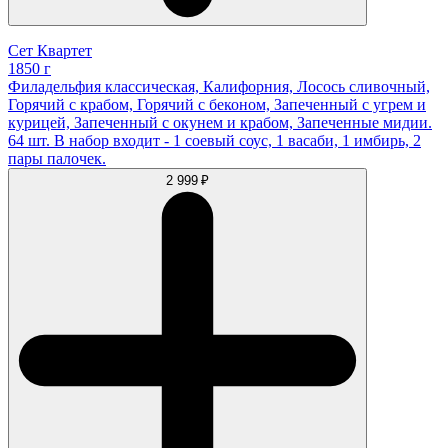
Сет Квартет
1850 г
Филадельфия классическая, Калифорния, Лосось сливочный,
Горячий с крабом, Горячий с беконом, Запеченный с угрем и
курицей, Запеченный с окунем и крабом, Запеченные мидии.
64 шт. В набор входит - 1 соевый соус, 1 васаби, 1 имбирь, 2
пары палочек.
2 999 ₽