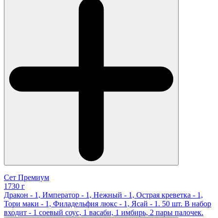
Сет Премиум
1730 г
Дракон - 1, Император - 1, Нежный - 1, Острая креветка - 1,
Тори маки - 1, Филадельфия люкс - 1, Ясай - 1. 50 шт. В набор
входит - 1 соевый соус, 1 васаби, 1 имбирь, 2 пары палочек.