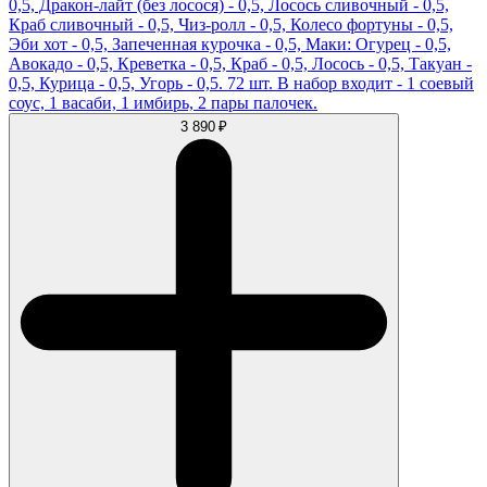
0,5, Дракон-лайт (без лосося) - 0,5, Лосось сливочный - 0,5,
Краб сливочный - 0,5, Чиз-ролл - 0,5, Колесо фортуны - 0,5,
Эби хот - 0,5, Запеченная курочка - 0,5, Маки: Огурец - 0,5,
Авокадо - 0,5, Креветка - 0,5, Краб - 0,5, Лосось - 0,5, Такуан -
0,5, Курица - 0,5, Угорь - 0,5. 72 шт. В набор входит - 1 соевый
соус, 1 васаби, 1 имбирь, 2 пары палочек.
3 890 ₽