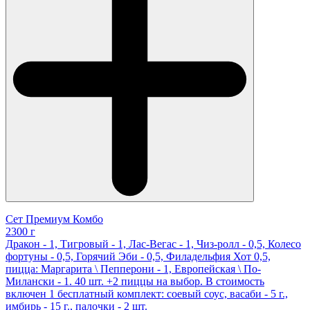
Сет Премиум Комбо
2300 г
Дракон - 1, Тигровый - 1, Лас-Вегас - 1, Чиз-ролл - 0,5, Колесо
фортуны - 0,5, Горячий Эби - 0,5, Филадельфия Хот 0,5,
пицца: Маргарита \ Пепперони - 1, Европейская \ По-
Милански - 1. 40 шт. +2 пиццы на выбор. В стоимость
включен 1 бесплатный комплект: соевый соус, васаби - 5 г.,
имбирь - 15 г., палочки - 2 шт.