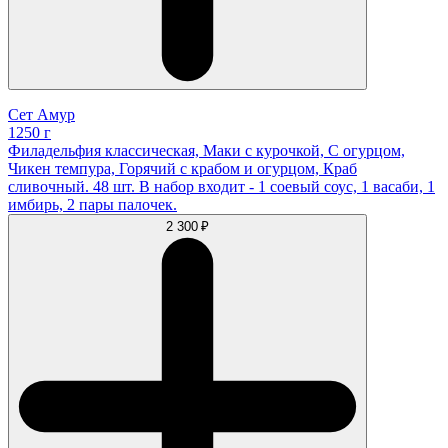
Сет Амур
1250 г
Филадельфия классическая, Маки с курочкой, С огурцом,
Чикен темпура, Горячий с крабом и огурцом, Краб
сливочный. 48 шт. В набор входит - 1 соевый соус, 1 васаби, 1
имбирь, 2 пары палочек.
2 300 ₽