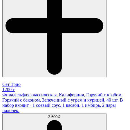
Сет Трио
1200 г
Филадельфия классическая, Калифорния, Горячий с крабом,
Горячий с беконом, Запеченный с угрем и курицей. 40 шт. В
набор входит - 1 соевый соус, 1 васаби, 1 имбирь, 2 пары
палочек.
2 600 ₽