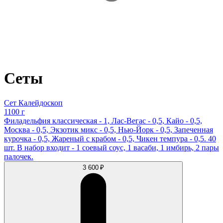
Сеты
Сет Калейдоскоп
1100 г
Филадельфия классическая - 1, Лас-Вегас - 0,5, Кайо - 0,5,
Москва - 0,5, Экзотик микс - 0,5, Нью-Йорк - 0,5, Запеченная
курочка - 0,5, Жареный с крабом - 0,5, Чикен темпура - 0,5. 40
шт. В набор входит - 1 соевый соус, 1 васаби, 1 имбирь, 2 пары
палочек.
3 600 ₽