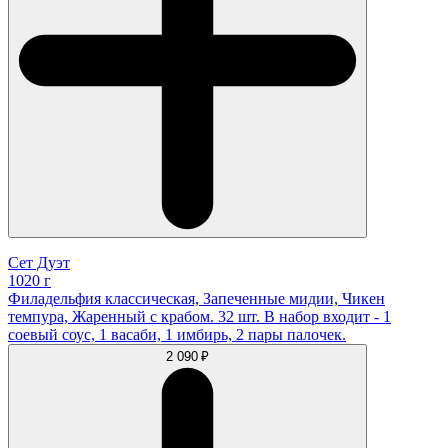
Сет Дуэт
1020 г
Филадельфия классическая, Запеченные мидии, Чикен
темпура, Жаренный с крабом. 32 шт. В набор входит - 1
соевый соус, 1 васаби, 1 имбирь, 2 пары палочек.
2 090 ₽