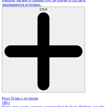
Имбирь, васаби и соевый соус не входят в состав и
заказываются отдельно.
570 ₽
Ролл Угорь с огурцом
180 г
Нори, рис, угорь, огурец, кунжут белый. 8 шт. Имбирь, васаби