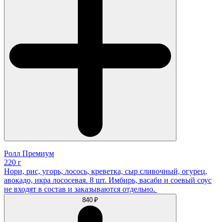
Ролл Премиум
220 г
Нори, рис, угорь, лосось, креветка, сыр сливочный, огурец,
авокадо, икра лососевая. 8 шт. Имбирь, васаби и соевый соус
не входят в состав и заказываются отдельно.
840 ₽