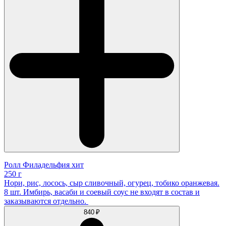
Ролл Филадельфия хит
250 г
Нори, рис, лосось, сыр сливочный, огурец, тобико оранжевая.
8 шт. Имбирь, васаби и соевый соус не входят в состав и
заказываются отдельно.
840 ₽