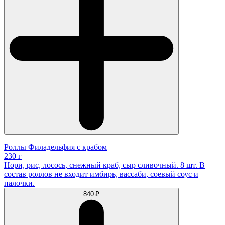
Роллы Филадельфия с крабом
230 г
Нори, рис, лосось, снежный краб, сыр сливочный. 8 шт. В
состав роллов не входит имбирь, вассаби, соевый соус и
палочки.
840 ₽