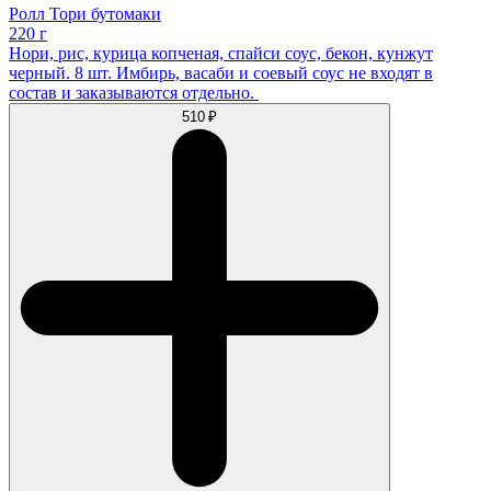
Ролл Тори бутомаки
220 г
Нори, рис, курица копченая, спайси соус, бекон, кунжут
черный. 8 шт. Имбирь, васаби и соевый соус не входят в
состав и заказываются отдельно.
510 ₽