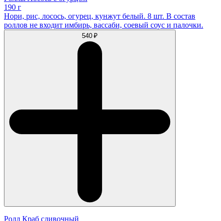
190 г
Нори, рис, лосось, огурец, кунжут белый. 8 шт. В состав
роллов не входит имбирь, вассаби, соевый соус и палочки.
540 ₽
Ролл Краб сливочный