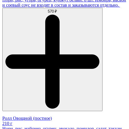
и соевый соус не входят в состав и заказываются отдельно.
570 ₽
Ролл Овощной (постное)
210 г
Нори, рис, майонез, огурец, авокадо, помидор, салат, такуан,