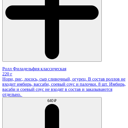
Ролл Филадельфия классическая
220 г
Нори, рис, лосось, сыр сливочный, огурец. В состав роллов не
входит имбирь, вассаби, соевый соус и палочки. 8 шт. Имбирь,
васаби и соевый соус не входят в состав и заказываются
отдельно.
640 ₽