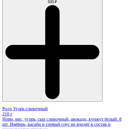
500 ₽
Ролл Угорь сливочный
210 г
Нори, рис, угорь, сыр сливочный, авокадо, кунжут белый. 8
шт. Имбирь, васаби и соевый соус не входят в состав и