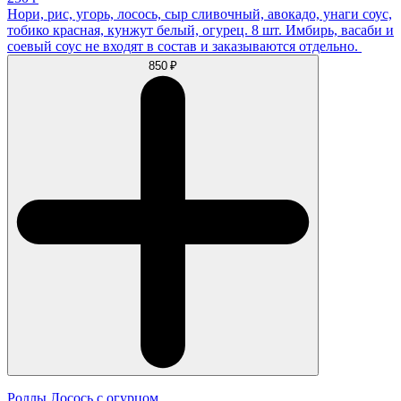
Нори, рис, угорь, лосось, сыр сливочный, авокадо, унаги соус,
тобико красная, кунжут белый, огурец. 8 шт. Имбирь, васаби и
соевый соус не входят в состав и заказываются отдельно.
850 ₽
Роллы Лосось с огурцом