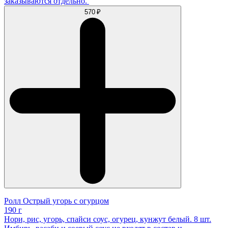
заказываются отдельно.
570 ₽
Ролл Острый угорь с огурцом
190 г
Нори, рис, угорь, спайси соус, огурец, кунжут белый. 8 шт.