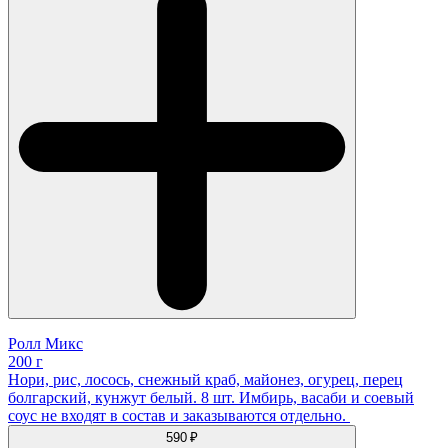
Ролл Микс
200 г
Нори, рис, лосось, снежный краб, майонез, огурец, перец
болгарский, кунжут белый. 8 шт. Имбирь, васаби и соевый
соус не входят в состав и заказываются отдельно.
590 ₽