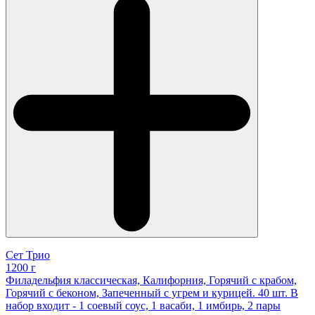
Сет Трио
1200 г
Филадельфия классическая, Калифорния, Горячий с крабом,
Горячий с беконом, Запеченный с угрем и курицей. 40 шт. В
набор входит - 1 соевый соус, 1 васаби, 1 имбирь, 2 пары