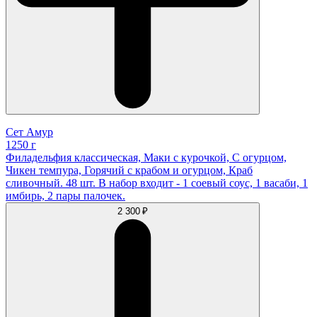
Сет Амур
1250 г
Филадельфия классическая, Маки с курочкой, С огурцом,
Чикен темпура, Горячий с крабом и огурцом, Краб
сливочный. 48 шт. В набор входит - 1 соевый соус, 1 васаби, 1
имбирь, 2 пары палочек.
2 300 ₽