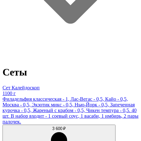
Сеты
Сет Калейдоскоп
1100 г
Филадельфия классическая - 1, Лас-Вегас - 0,5, Кайо - 0,5,
Москва - 0,5, Экзотик микс - 0,5, Нью-Йорк - 0,5, Запеченная
курочка - 0,5, Жареный с крабом - 0,5, Чикен темпура - 0,5. 40
шт. В набор входит - 1 соевый соус, 1 васаби, 1 имбирь, 2 пары
палочек.
3 600 ₽