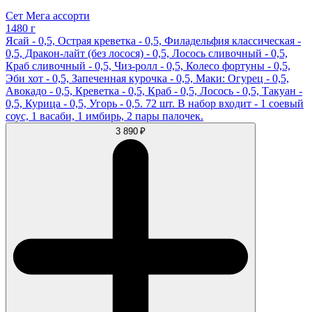
Сет Мега ассорти
1480 г
Ясай - 0,5, Острая креветка - 0,5, Филадельфия классическая -
0,5, Дракон-лайт (без лосося) - 0,5, Лосось сливочный - 0,5,
Краб сливочный - 0,5, Чиз-ролл - 0,5, Колесо фортуны - 0,5,
Эби хот - 0,5, Запеченная курочка - 0,5, Маки: Огурец - 0,5,
Авокадо - 0,5, Креветка - 0,5, Краб - 0,5, Лосось - 0,5, Такуан -
0,5, Курица - 0,5, Угорь - 0,5. 72 шт. В набор входит - 1 соевый
соус, 1 васаби, 1 имбирь, 2 пары палочек.
3 890 ₽