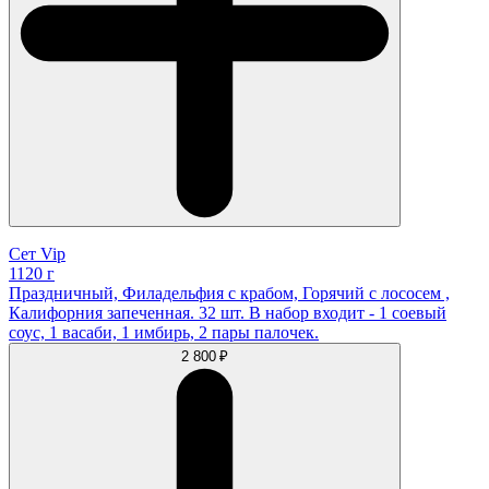
Сет Vip
1120 г
Праздничный, Филадельфия с крабом, Горячий с лососем ,
Калифорния запеченная. 32 шт. В набор входит - 1 соевый
соус, 1 васаби, 1 имбирь, 2 пары палочек.
2 800 ₽