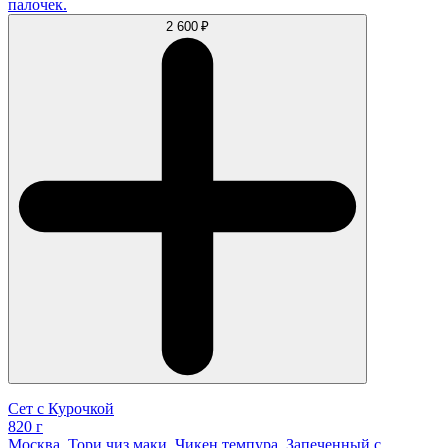
палочек.
2 600 ₽
Сет с Курочкой
820 г
Москва, Тори чиз маки, Чикен темпура, Запеченный с