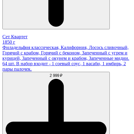
Сет Квартет
1850 г
Филадельфия классическая, Калифорния, Лосось сливочный,
Горячий с крабом, Горячий с беконом, Запеченный с угрем и
курицей, Запеченный с окунем и крабом, Запеченные мидии.
64 шт. В набор входит - 1 соевый соус, 1 васаби, 1 имбирь, 2
пары палочек.
2 999 ₽