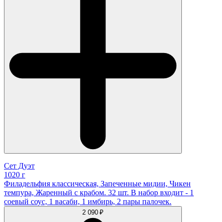
Сет Дуэт
1020 г
Филадельфия классическая, Запеченные мидии, Чикен
темпура, Жаренный с крабом. 32 шт. В набор входит - 1
соевый соус, 1 васаби, 1 имбирь, 2 пары палочек.
2 090 ₽