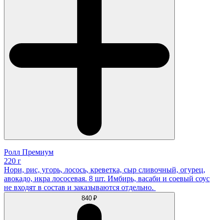
Ролл Премиум
220 г
Нори, рис, угорь, лосось, креветка, сыр сливочный, огурец,
авокадо, икра лососевая. 8 шт. Имбирь, васаби и соевый соус
не входят в состав и заказываются отдельно.
840 ₽