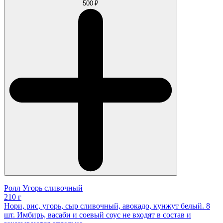
500 ₽
Ролл Угорь сливочный
210 г
Нори, рис, угорь, сыр сливочный, авокадо, кунжут белый. 8
шт. Имбирь, васаби и соевый соус не входят в состав и