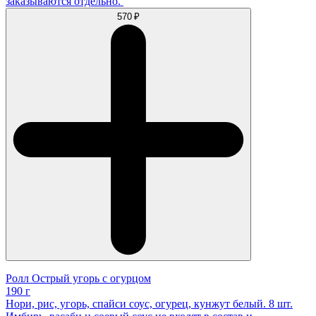
заказываются отдельно.
570 ₽
Ролл Острый угорь с огурцом
190 г
Нори, рис, угорь, спайси соус, огурец, кунжут белый. 8 шт.