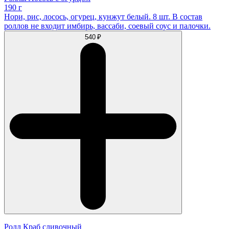
190 г
Нори, рис, лосось, огурец, кунжут белый. 8 шт. В состав
роллов не входит имбирь, вассаби, соевый соус и палочки.
540 ₽
Ролл Краб сливочный