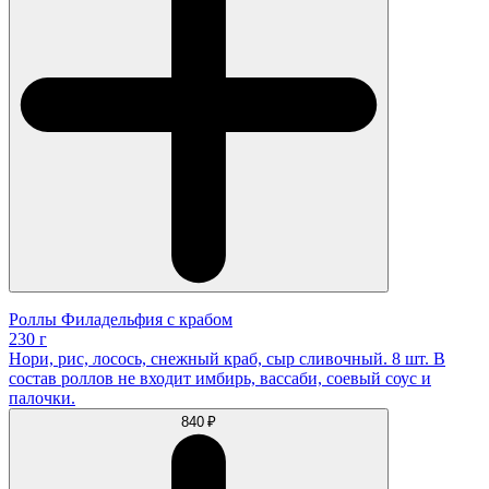
Роллы Филадельфия с крабом
230 г
Нори, рис, лосось, снежный краб, сыр сливочный. 8 шт. В
состав роллов не входит имбирь, вассаби, соевый соус и
палочки.
840 ₽