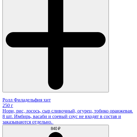
Ролл Филадельфия хит
250 г
Нори, рис, лосось, сыр сливочный, огурец, тобико оранжевая.
8 шт. Имбирь, васаби и соевый соус не входят в состав и
заказываются отдельно.
840 ₽