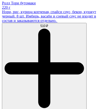
Ролл Тори бутомаки
220 г
Нори, рис, курица копченая, спайси соус, бекон, кунжут
черный. 8 шт. Имбирь, васаби и соевый соус не входят в
состав и заказываются отдельно.
510 ₽