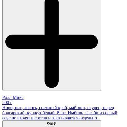
Ролл Микс
200 г
Нори, рис, лосось, снежный краб, майонез, огурец, перец
болгарский, кунжут белый. 8 шт. Имбирь, васаби и соевый
соус не входят в состав и заказываются отдельно.
590 ₽