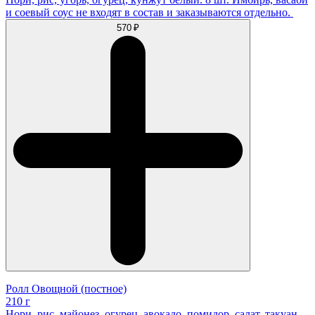
и соевый соус не входят в состав и заказываются отдельно.
570 ₽
Ролл Овощной (постное)
210 г
Нори, рис, майонез, огурец, авокадо, помидор, салат, такуан,