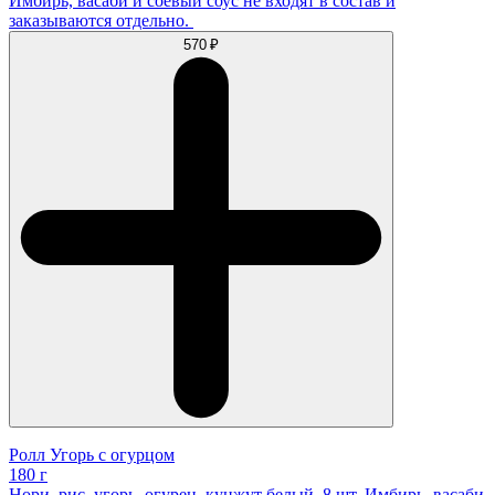
Имбирь, васаби и соевый соус не входят в состав и
заказываются отдельно.
570 ₽
Ролл Угорь с огурцом
180 г
Нори, рис, угорь, огурец, кунжут белый. 8 шт. Имбирь, васаби