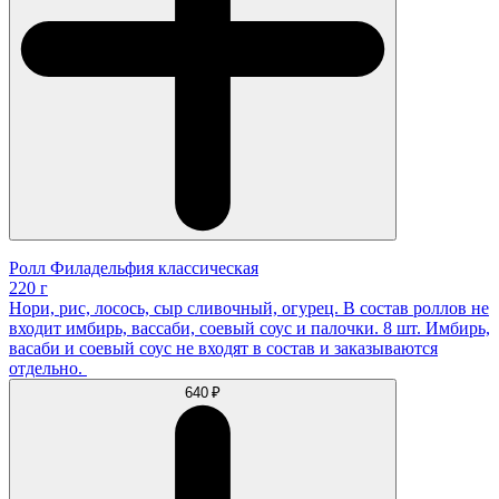
Ролл Филадельфия классическая
220 г
Нори, рис, лосось, сыр сливочный, огурец. В состав роллов не
входит имбирь, вассаби, соевый соус и палочки. 8 шт. Имбирь,
васаби и соевый соус не входят в состав и заказываются
отдельно.
640 ₽