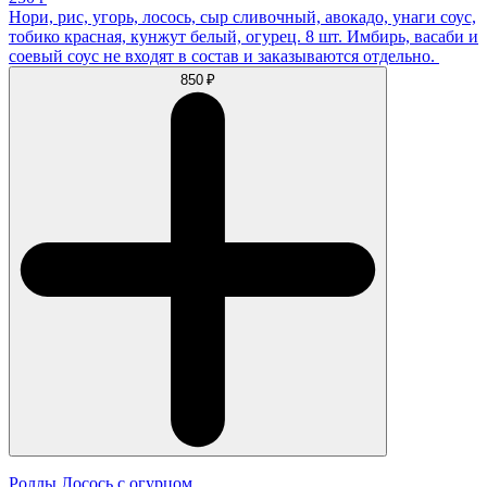
Нори, рис, угорь, лосось, сыр сливочный, авокадо, унаги соус,
тобико красная, кунжут белый, огурец. 8 шт. Имбирь, васаби и
соевый соус не входят в состав и заказываются отдельно.
850 ₽
Роллы Лосось с огурцом