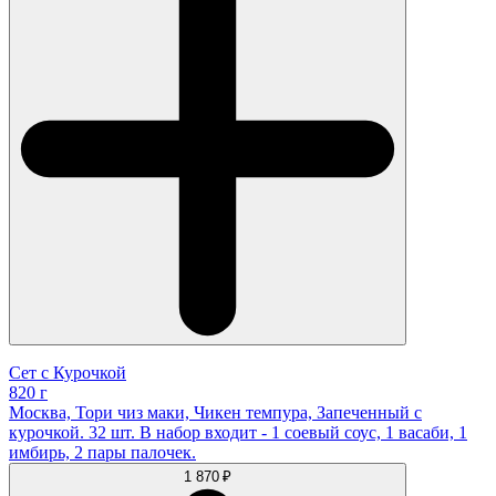
Сет с Курочкой
820 г
Москва, Тори чиз маки, Чикен темпура, Запеченный с
курочкой. 32 шт. В набор входит - 1 соевый соус, 1 васаби, 1
имбирь, 2 пары палочек.
1 870 ₽