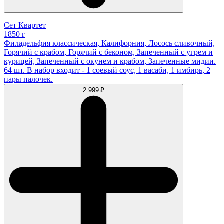
Сет Квартет
1850 г
Филадельфия классическая, Калифорния, Лосось сливочный,
Горячий с крабом, Горячий с беконом, Запеченный с угрем и
курицей, Запеченный с окунем и крабом, Запеченные мидии.
64 шт. В набор входит - 1 соевый соус, 1 васаби, 1 имбирь, 2
пары палочек.
2 999 ₽