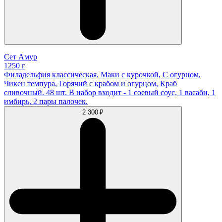
Сет Амур
1250 г
Филадельфия классическая, Маки с курочкой, С огурцом,
Чикен темпура, Горячий с крабом и огурцом, Краб
сливочный. 48 шт. В набор входит - 1 соевый соус, 1 васаби, 1
имбирь, 2 пары палочек.
2 300 ₽