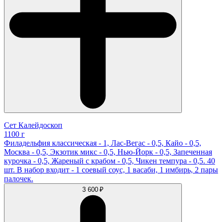
Сет Калейдоскоп
1100 г
Филадельфия классическая - 1, Лас-Вегас - 0,5, Кайо - 0,5,
Москва - 0,5, Экзотик микс - 0,5, Нью-Йорк - 0,5, Запеченная
курочка - 0,5, Жареный с крабом - 0,5, Чикен темпура - 0,5. 40
шт. В набор входит - 1 соевый соус, 1 васаби, 1 имбирь, 2 пары
палочек.
3 600 ₽