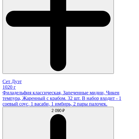
Сет Дуэт
1020 г
Филадельфия классическая, Запеченные мидии, Чикен
темпура, Жаренный с крабом. 32 шт. В набор входит - 1
соевый соус, 1 васаби, 1 имбирь, 2 пары палочек.
2 090 ₽