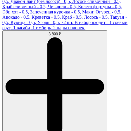
0,5, Дракон-лайт (без лосося) - 0,5, Лосось сливочный - 0,5,
Краб сливочный - 0,5, Чиз-ролл - 0,5, Колесо фортуны - 0,5,
Эби хот - 0,5, Запеченная курочка - 0,5, Маки: Огурец - 0,5,
Авокадо - 0,5, Креветка - 0,5, Краб - 0,5, Лосось - 0,5, Такуан -
0,5, Курица - 0,5, Угорь - 0,5. 72 шт. В набор входит - 1 соевый
соус, 1 васаби, 1 имбирь, 2 пары палочек.
3 890 ₽