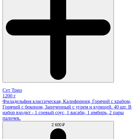
Сет Трио
1200 г
Филадельфия классическая, Калифорния, Горячий с крабом,
Горячий с беконом, Запеченный с угрем и курицей. 40 шт. В
набор входит - 1 соевый соус, 1 васаби, 1 имбирь, 2 пары
палочек.
2 600 ₽