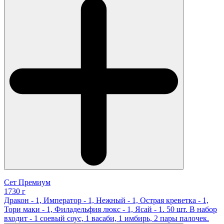
Сет Премиум
1730 г
Дракон - 1, Император - 1, Нежный - 1, Острая креветка - 1,
Тори маки - 1, Филадельфия люкс - 1, Ясай - 1. 50 шт. В набор
входит - 1 соевый соус, 1 васаби, 1 имбирь, 2 пары палочек.