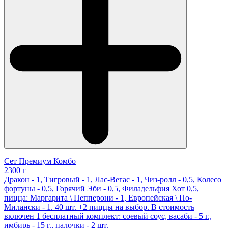
Сет Премиум Комбо
2300 г
Дракон - 1, Тигровый - 1, Лас-Вегас - 1, Чиз-ролл - 0,5, Колесо
фортуны - 0,5, Горячий Эби - 0,5, Филадельфия Хот 0,5,
пицца: Маргарита \ Пепперони - 1, Европейская \ По-
Милански - 1. 40 шт. +2 пиццы на выбор. В стоимость
включен 1 бесплатный комплект: соевый соус, васаби - 5 г.,
имбирь - 15 г., палочки - 2 шт.