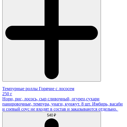
Темпурные роллы Горячие с лососем
250 г
Нори, рис, лосось, сыр сливочный, огурец,сухари
панировочные, темпура, унаги, кунжут. 8 шт. Имбирь, васаби
и соевый соус не входят в состав и заказываются отдельно.
540 ₽