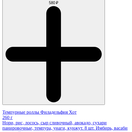
580 ₽
Темпурные роллы Филадельфия Хот
260 г
Нори, рис, лосось, сыр сливочный, авокадо, сухари
панировочные, темпура, унаги, кунжут. 8 шт. Имбирь, васаби