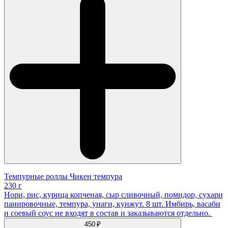
Темпурные роллы Чикен темпура
230 г
Нори, рис, курица копченая, сыр сливочный, помидор, сухари
панировочные, темпура, унаги, кунжут. 8 шт. Имбирь, васаби
и соевый соус не входят в состав и заказываются отдельно.
450 ₽