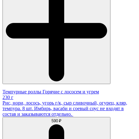
Темпурные роллы Горячие с лососем и угрем
230 г
Рис, нори, лосось, угорь г/к, сыр сливочный, огурец, кляр,
темпура. 8 шт. Имбирь, васаби и соевый соус не входят в
состав и заказываются отдельно.
590 ₽