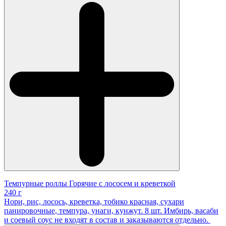
Темпурные роллы Горячие с лососем и креветкой
240 г
Нори, рис, лосось, креветка, тобико красная, сухари
панировочные, темпура, унаги, кунжут. 8 шт. Имбирь, васаби
и соевый соус не входят в состав и заказываются отдельно.