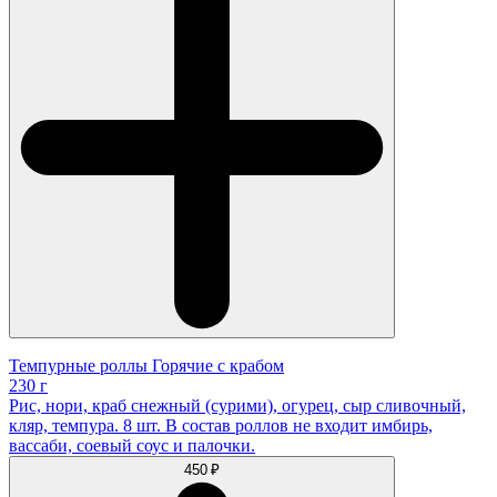
Темпурные роллы Горячие с крабом
230 г
Рис, нори, краб снежный (сурими), огурец, сыр сливочный,
кляр, темпура. 8 шт. В состав роллов не входит имбирь,
вассаби, соевый соус и палочки.
450 ₽